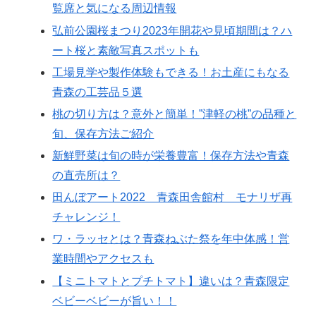
覧席と気になる周辺情報
弘前公園桜まつり2023年開花や見頃期間は？ハ
ート桜と素敵写真スポットも
工場見学や製作体験もできる！お土産にもなる
青森の工芸品５選
桃の切り方は？意外と簡単！”津軽の桃”の品種と
旬、保存方法ご紹介
新鮮野菜は旬の時が栄養豊富！保存方法や青森
の直売所は？
田んぼアート2022 青森田舎館村 モナリザ再
チャレンジ！
ワ・ラッセとは？青森ねぶた祭を年中体感！営
業時間やアクセスも
【ミニトマトとプチトマト】違いは？青森限定
ベビーベビーが旨い！！