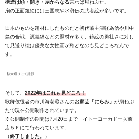
構造は額・開き・扇からなる
言わば扇ねぷた。
扇の正面鏡絵には三国志や水滸伝の武者絵が多いです。
日本のものを題材にしたものだと初代藩主津軽為信や川中
島の合戦、源義経などの題材が多く、鏡絵の勇壮さに対し
て見送り絵は優美な女性画が殆どなのも見どころなんで
す。
桜大通りにて撮影
そして、
2022年はこれも見どころ！
歌舞伎役者の市川海老蔵さんの
お家芸「にらみ」
が扇ねぷ
たで現在公開制作されています。
※公開制作の期間は7月20日まで イトーヨーカドー弘前
店５Ｆにて行われています。
（
終了しました。
）