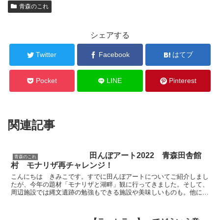
青森のこれ
シェアする
Twitter
Facebook
はてブ
Pocket
LINE
Pinterest
関連記事
田んぼアート2022 青森田舎館
青森のこれ
村 モナリザ再チャレンジ！
こんにちは きみこです。すでに田んぼアートについてご紹介しまし
たが、今年の題材「モナリザと湖畔」観に行ってきました。そして、
周辺施設では縄文遺跡の勉強もできる施設や美味しいものも。他にも
アートな場所もあるので、見どころも含めてご紹介したい...