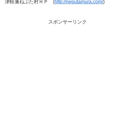
津軽藩ねぷた村ＨＰ (
http://neputamura.com/
)
スポンサーリンク