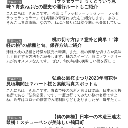
【ラッセラー】ってどういう意
青森のこれ
味？青森ねぶたの歴史や運行ルートもご紹介
こんにちは きみこです。 今回は「ラッセラーラッセラー ラッセ
ラッセラッセラー」でお馴染み青森ねぶたをご紹介します。 きみこ
きみこは青森市民。なので、ねぶた祭りには幼少期から参加していま
す。あっ、ここ何年かは…参加出来ていないな。...
桃の切り方は？意外と簡単！”津
青森のこれ
軽の桃”の品種と旬、保存方法ご紹介
津軽の桃の品種と特徴や販売の時期。また、桃の簡単な切り方や美味
しく保存する方法をご紹介します。桃のスイーツ、特にソフトクリー
ムがおオススメなんです。 ぜび、旬の時期の美味しい桃を探しに出
かけてみませんか？
弘前公園桜まつり2023年開花や
青森のこれ
見頃期間は？ハート桜と素敵写真スポットも
こんにちは きみこです。青森で桜の名所と言えば勿論、日本三大桜
名所である「弘前公園」です。一度は行ってみたい桜の名所ですよ
ね。近年はコロナの影響で入場制限などもありましたが、毎年たくさ
んの方がお花見に訪れています。今年こそはぜひ！と思われ...
【鶴の舞橋】日本一の木造三連太
青森のこれ
鼓橋！スチューベンが美味しい鶴田町