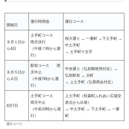
運行時間他
運行コース
開催日
土手町コース
桜大通り → 一番町 →下土手町 →
８月１日か
雨天決行
中土手町
ら4日
（午後７時から運
→ 土手町十文字
行）
駅前コース 雨
中央通り（弘前郵便局付近）→
８月５日か
天中止
弘前駅前 → 大町
ら６日
（午後7時から運
→ 上土手町（弘善商会付近）
行）
土手町コース
上土手町（松森町ふれあい広場交
雨天中止
差点から出発）
8月7日
（午前10時から運
→ 中土手町 → 下土手町 → 一番
行）
町
運行コース