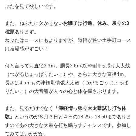
ぷたを見て欲しいです。
また、ねぷたに欠かせない
お囃子
は
行進、休み、戻りの3
種類
あります。
ねぷたはコースにもよりますが、道幅が狭い土手町コース
は臨場感がすごい！
何と言っても直径3.3ｍ、胴長3.6ｍの津軽情っ張り大太鼓
（つがるじょっぱりだいこ）や、さらに大きな直径4ｍ、
長さは4.5ｍもの津軽剛情張大太鼓（つがるごうじょっぱ
りだいこ）の大音響が人々の心と体を揺さぶります。
また、見るだけでなく
「津軽情っ張り大太鼓試し打ち体
験」
というのが８月３日と４日の18:25～18:50までありま
すのであの大きな太鼓を打ち鳴らすチャンスです。参加し
てみてはいかがか。