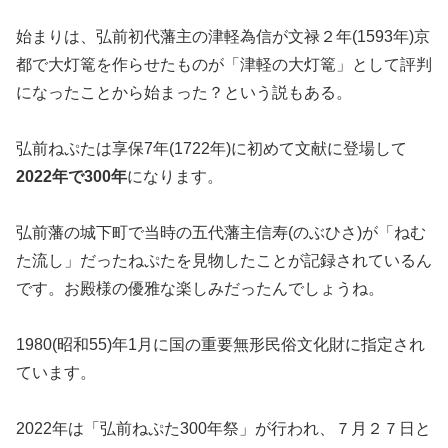
始まりは、弘前初代藩主の津軽為信が文禄２年(1593年)京
都で大灯篭を作らせたものが「津軽の大灯篭」として評判
になったことから始まった？という説もある。
弘前ねぷたは享保7年(1722年)に初めて文献に登場して
2022年で300年
になります。
弘前藩の城下町で当時の五代藩主信寿(のぶひさ)が「ねむ
た流し」だったねぷたを見物したことが記録されているん
です。お殿様の優雅な楽しみだったんでしょうね。
1980(昭和55)年1月に国の重要無形民俗文化財に指定され
ています。
2022年は「弘前ねぷた300年祭」が行われ、７月２７日と