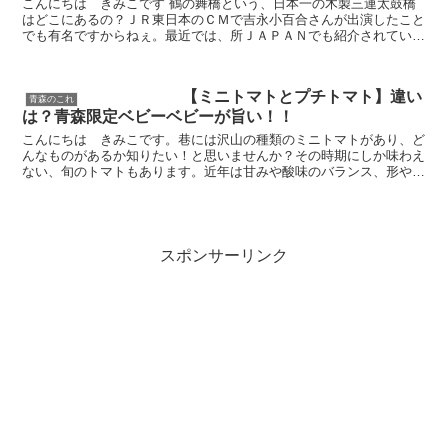
こんにちは きみこです 鶴の舞橋という、日本一の木製三連太鼓橋
はどこにあるの？ＪＲ東日本のＣＭで吉永小百合さんが出演したこと
でも有名ですからねぇ。最近では、所ＪＡＰＡＮでも紹介されていま
した。春に桜が咲くと、その時だけに現れる島があ...
【ミニトマトとプチトマト】違い
青森のこれ
は？青森限定ベビーベビーが旨い！！
こんにちは きみこです。巷には沢山の種類のミニトマトがあり、ど
んなものがあるか知りたい！と思いませんか？その時期にしか味わえ
ない、旬のトマトもあります。近年は甘みや酸味のバランス、形や色
等様々な品種が開発されています。ミニトマトの特徴は？...
スポンサーリンク