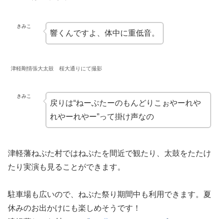
きみこ
響くんですよ、体中に重低音。
津軽剛情張大太鼓 桜大通りにて撮影
きみこ
戻りは“ねーぶたーのもんどりこぉやーれや
れやーれやー”って掛け声なの
津軽藩ねぷた村ではねぷたを間近で観たり、太鼓をたたけ
たり実演も見ることができます。
駐車場も広いので、ねぷた祭り期間中も利用できます。夏
休みのお出かけにも楽しめそうです！