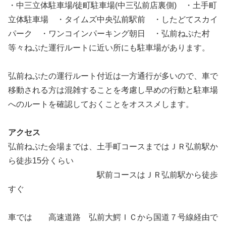
・中三立体駐車場/徒町駐車場(中三弘前店裏側) ・土手町
立体駐車場 ・タイムズ中央弘前駅前 ・したどてスカイ
パーク ・ワンコインパーキング朝日 ・弘前ねぷた村
等々ねぷた運行ルートに近い所にも駐車場があります。
弘前ねぷたの運行ルート付近は一方通行が多いので、車で
移動される方は混雑することを考慮し早めの行動と駐車場
へのルートを確認しておくことをオススメします。
アクセス
弘前ねぷた会場までは、土手町コースまではＪＲ弘前駅か
ら徒歩15分くらい
駅前コースはＪＲ弘前駅から徒歩
すぐ
車では 高速道路 弘前大鰐ＩＣから国道７号線経由で