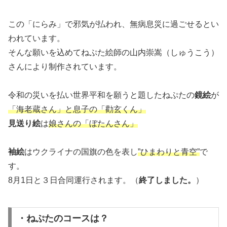
この「にらみ」で邪気が払われ、無病息災に過ごせるとい
われています。
そんな願いを込めてねぷた絵師の山内崇嵩（しゅうこう）
さんにより制作されています。
令和の災いを払い世界平和を願うと題したねぷたの
鏡絵
が
「海老蔵さん」と息子の「勸玄くん」
見送り絵
は
娘さんの「ぼたんさん」
袖絵
はウクライナの国旗の色を表し
”ひまわりと青空”
で
す。
8月1日と３日合同運行されます。（
終了しました。
）
・ねぷたのコースは？