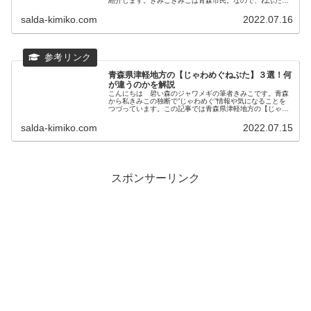
紹介します。きみこきみこは青森市民。なので、ねぶた祭
りには幼少期から参加しています。あっ、ここ何年かは…
参加出来ていないな。...
salda-kimiko.com
2022.07.16
青森県津軽地方の【じゃわめぐねぶた】３選！何
が違うのかを解説
こんにちは 碧い森のジャワメギの筆者きみこです。青森
から私きみこの独断で”じゃわめぐ”情報や気になることを
つづっています。この記事では青森県津軽地方の【じゃわ
めぐねぶた】３選と八戸三社大祭と青森の夏祭りをご紹
介！夏祭りと言えば皆さんは東北...
salda-kimiko.com
2022.07.15
スポンサーリンク