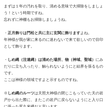
まずは１年の汚れを取り、清める意味で大掃除をしましょ
う！という時期ですね。
忘れずに神棚もお掃除しましょうね。
・
正月飾りは門松と共に主に玄関に飾ります
よね。
年神様が我が家に来るのに迷わないで来て欲しいので目印
として飾ります。
・
しめ縄（注連縄）は清めた場所、物（神域、聖域）
にみ
だりに立ち入ったり、触られないようにと結界を張るもの
です。
ここは神様の領域ですよと示すものですね。
※
しめ縄のルーツ
は天照大神様の閉じこもっていた天の岩
戸から出た際に、またこの岩戸に戻らないようにと入り口
に張った尻久米縄だと言います。