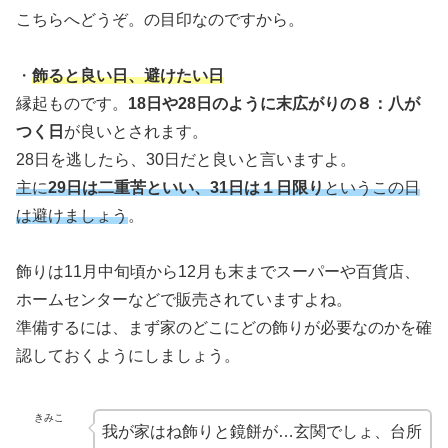
こちらへどうぞ。の目印なのですから。
・
飾ると良い日、避けたい日
縁起ものです。
18日や28日のように末広がりの８：八が
つく日
が良いとされます。
28日を逃したら、30日だと良いと言いますよ。
主に
29日は二重苦といい、31日は１日限り
という
この日
は避けましょう
。
飾りは11月中旬頃から12月も末までスーパーや百貨店、
ホームセンターなどで販売されていますよね。
準備するには、まず家のどこにどの飾りが必要なのかを確
認しておくようにしましょう。
きみこ
我が家はね飾りと鏡餅が…玄関でしょ、台所