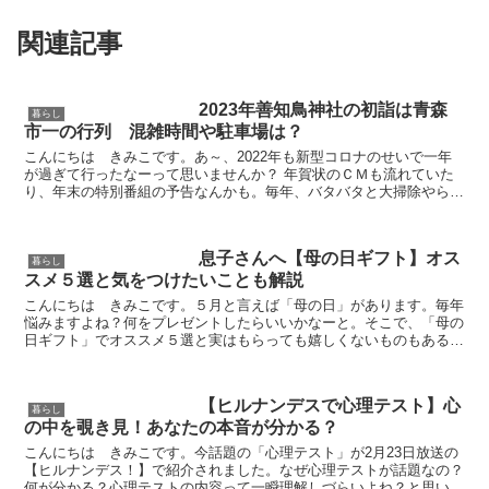
関連記事
2023年善知鳥神社の初詣は青森
暮らし
市一の行列 混雑時間や駐車場は？
こんにちは きみこです。あ～、2022年も新型コロナのせいで一年
が過ぎて行ったなーって思いませんか？ 年賀状のＣＭも流れていた
り、年末の特別番組の予告なんかも。毎年、バタバタと大掃除やら、
年賀状準備で気づいたらもう大晦日…なんてこともあり...
息子さんへ【母の日ギフト】オス
暮らし
スメ５選と気をつけたいことも解説
こんにちは きみこです。５月と言えば「母の日」があります。毎年
悩みますよね？何をプレゼントしたらいいかなーと。そこで、「母の
日ギフト」でオススメ５選と実はもらっても嬉しくないものもあるの
で、ちょっと気を付けて欲しいことも解説していきたいと...
【ヒルナンデスで心理テスト】心
暮らし
の中を覗き見！あなたの本音が分かる？
こんにちは きみこです。今話題の「心理テスト」が2月23日放送の
【ヒルナンデス！】で紹介されました。なぜ心理テストが話題なの？
何が分かる？心理テストの内容って一瞬理解しづらいよね？と思いま