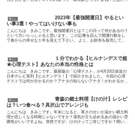
せんか。その理解しづらい質問があなたの心の奥底にあ...
2023年【最強開運日】やるとい
暮らし
い事3選！やってはいけない事も
こんにちは きみこです。最強開運日とは？この日って何があるの？
という方いらっしゃると思います。 この記事を読んで開運行動をし
て春からの幸せな１年を迎えて下さい。 よく、お財布を販売してい
るコーナーに「〇月〇日は一粒万倍日、虎の日」お...
１分でわかる【ヒルナンデスで超
暮らし
★心理テスト】あなたの本当の性格とは
こんにちは きみこです。最新版の「心理テスト」が4月20日放送の
日本テレビ系列【ヒルナンデス！】で紹介されました。 今回の心理
テストでは何が分かるのか？アナタの知らないアナタ！がわかるかも
しれませんよ。監修は当たると評判の心理テストのプロ...
青森の郷土料理【けの汁】レシピ
暮らし
は？いつ食べる？具沢山でアレンジも
こんにちは きみこです。年末になると、寒さのせいか温かい郷土料
理が恋しくなる時期じゃないですか？湯気が立ち込めるあの温かい雰
囲気がいいですよね。突然ですが、けの汁ってご存じですか？聞いた
ことはあるけど、何の汁なのかしら？と思っていませんか...